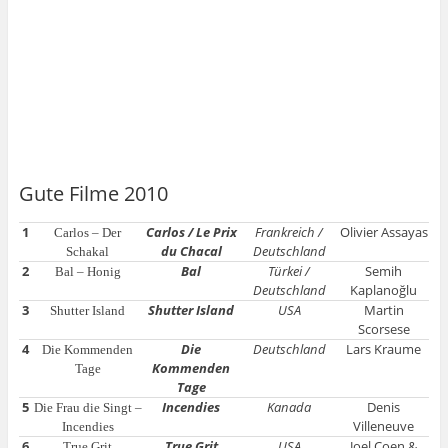
Gute Filme 2010
1
Carlos / Le Prix
Frankreich /
Olivier Assayas
Carlos – Der
du Chacal
Deutschland
Schakal
2
Bal
Türkei /
Semih
Bal – Honig
Deutschland
Kaplanoğlu
3
Shutter Island
USA
Martin
Shutter Island
Scorsese
4
Die
Deutschland
Lars Kraume
Die Kommenden
Kommenden
Tage
Tage
5
Incendies
Kanada
Denis
Die Frau die Singt –
Villeneuve
Incendies
6
True Grit
USA
Joel Coen &
True Grit