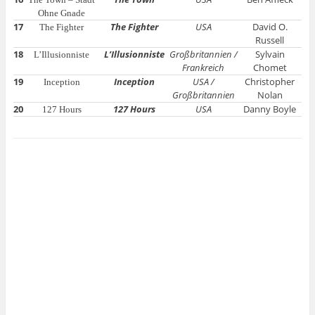
Ohne Gnade
17
The Fighter
USA
David O.
The Fighter
Russell
18
L’Illusionniste
Großbritannien /
Sylvain
L’Illusionniste
Frankreich
Chomet
19
Inception
USA /
Christopher
Inception
Großbritannien
Nolan
20
127 Hours
USA
Danny Boyle
127 Hours