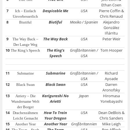
Ethan Coen
7
Despicable Me
USA
Pierre Coffin &
Ich – Einfach
Chris Renaud
Unverbesserlich
8
Biutiful
Mexiko / Spanien
Alejandro
Biutiful
González
Iñárritu
9
The Way Back
USA
Peter Weir
The Way Back –
Der Lange Weg
10
The King’s
Großbritannien /
Tom Hooper
The King’s Speech
Speech
USA
11
Submarine
Großbritannien /
Richard
Submarine
USA
Ayoade
12
Black Swan
USA
Darren
Black Swan
Aronofsky
13
Karigurashi No
Japan
Hiromasa
Arriety – Die
Arietti
Yonebayashi
Wundersame Welt
der Borger
14
How To Train
USA
Dean DeBlois &
Drachenzähmen
Your Dragon
Chris Sanders
Leicht Gemacht
15
Another Year
Großbritannien
Mike Leigh
Another Year
16
The Town
USA
Ben Affleck
The Town – Stadt