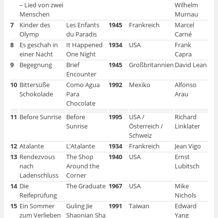
– Lied von zwei
Wilhelm
Menschen
Murnau
7
Kinder des
Les Enfants
1945
Frankreich
Marcel
Olymp
du Paradis
Carné
8
Es geschah in
It Happened
1934
USA
Frank
einer Nacht
One Night
Capra
9
Begegnung
Brief
1945
Großbritannien
David Lean
Encounter
10
Bittersüße
Como Agua
1992
Mexiko
Alfonso
Schokolade
Para
Arau
Chocolate
11
Before Sunrise
Before
1995
USA /
Richard
Sunrise
Österreich /
Linklater
Schweiz
12
Atalante
L’Atalante
1934
Frankreich
Jean Vigo
13
Rendezvous
The Shop
1940
USA
Ernst
nach
Around the
Lubitsch
Ladenschluss
Corner
14
Die
The Graduate
1967
USA
Mike
Reifeprüfung
Nichols
15
Ein Sommer
Guling Jie
1991
Taiwan
Edward
zum Verlieben
Shaonian Sha
Yang