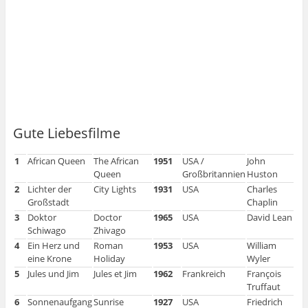
Gute Liebesfilme
1
African Queen
The African
1951
USA /
John
Queen
Großbritannien
Huston
2
Lichter der
City Lights
1931
USA
Charles
Großstadt
Chaplin
3
Doktor
Doctor
1965
USA
David Lean
Schiwago
Zhivago
4
Ein Herz und
Roman
1953
USA
William
eine Krone
Holiday
Wyler
5
Jules und Jim
Jules et Jim
1962
Frankreich
François
Truffaut
6
Sonnenaufgang
Sunrise
1927
USA
Friedrich