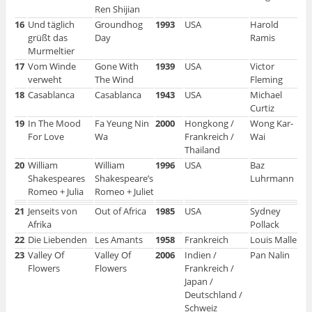
Ren Shijian
16
Und täglich
Groundhog
1993
USA
Harold
grüßt das
Day
Ramis
Murmeltier
17
Vom Winde
Gone With
1939
USA
Victor
verweht
The Wind
Fleming
18
Casablanca
Casablanca
1943
USA
Michael
Curtiz
19
In The Mood
Fa Yeung Nin
2000
Hongkong /
Wong Kar-
For Love
Wa
Frankreich /
Wai
Thailand
20
William
William
1996
USA
Baz
Shakespeares
Shakespeare’s
Luhrmann
Romeo + Julia
Romeo + Juliet
21
Jenseits von
Out of Africa
1985
USA
Sydney
Afrika
Pollack
22
Die Liebenden
Les Amants
1958
Frankreich
Louis Malle
23
Valley Of
Valley Of
2006
Indien /
Pan Nalin
Flowers
Flowers
Frankreich /
Japan /
Deutschland /
Schweiz