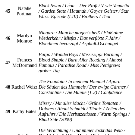
Black Swan / Léon – Der Profi / V wie Vendetta
Natalie
45
/ Garden State / Hautnah / Goyas Geister / Star
Portman
Wars: Episode (I-III) / Brothers / Thor
Niagara / Manche mögen’s heiß / Fluß ohne
Marilyn
46
Wiederkehr / Misfits / Das verflixte 7.Jahr /
Monroe
Blondinen bevorzugt / Asphalt-Dschungel
Fargo / WonderBoys / Mississippi Burning /
Frances
Blood Simple / Burn After Reading / Almost
47
McDormand
Famous / Paradise Road / Miss Pettigrews
großer Tag
The Fountain / In meinem Himmel / Agora –
48
Rachel Weisz
Die Säulen des Himmels / Der ewige Gärtner /
Constantine / Die Mumie (1-2) / Confidence
Misery / Mit aller Macht / Grüne Tomaten /
Dolores / About Schmidt / Titanic / Zeiten des
49
Kathy Bates
Aufruhrs / Die Herbstzeitlosen / Warm Springs /
Blind Side (2009)
Die Verachtung / Und immer lockt das Weib /