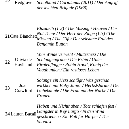
Redgrave
Schottland / Coriolanus (2011) / Der Angriff
der leichten Brigade (1968)
Elizabeth (1-2) / The Missing / Heaven / I’m
Not There / Der Herr der Ringe (1-3) / The
21
Cate Blanchett
Missing / The Gift / Der seltsame Fall des
Benjamin Button
Vom Winde verweht / Mutterherz / Die
Olivia de
Schlangengrube / Die Erbin / Unter
22
Havilland
Piratenflagge / Robin Hood, König der
Vagabunden / Ein rastloses Leben
Solange ein Herz schlägt / Was geschah
Joan
wirklich mit Baby Jane? / Herbststürme / Der
23
Crawford
Unbekannte / Die Frau mit der Narbe / Die
Frauen
Haben und Nichthaben / Tote schlafen fest /
Gangster in Key Largo / In den Wind
24
Lauren Bacall
geschrieben / Ein Fall für Harper / The
Shootist