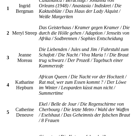
Casablanca / Berüchtigt / Johanna von
Ingrid
Orleans (1948) / Anastasia / Indiskret / Die
1
Bergman
Kaktusblüte / Das Haus der Lady Alquist /
Weiße Margeriten
Das Geisterhaus / Kramer gegen Kramer / Die
2
Meryl Streep
durch die Hölle gehen / Adaption / Jenseits von
Afrika / Sodbrennen / Sophies Entscheidung
Die Liebenden / Jules und Jim / Fahrstuhl zum
Jeanne
Schafott / Die Nacht / Viva Maria ! / Die Braut
3
Moreau
trug schwarz / Der Prozeß / Tagebuch einer
Kammerzofe
African Queen / Die Nacht vor der Hochzeit /
Katharine
Rat mal, wer zum Essen kommt ? / Der Löwe
4
Hepburn
im Winter / Leoparden küsst man nicht /
Summertime
Ekel / Belle de Jour / Die Regenschirme von
Catherine
Cherbourg / Die letzte Metro / Wahl der Waffen
5
Deneuve
/ Eselshaut / Das Geheimnis der falschen Braut
/ 8 Frauen