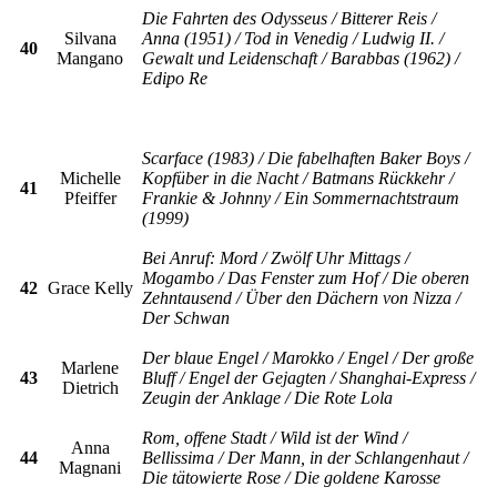
Die Fahrten des Odysseus / Bitterer Reis /
Silvana
Anna (1951) / Tod in Venedig / Ludwig II. /
40
Mangano
Gewalt und Leidenschaft / Barabbas (1962) /
Edipo Re
Scarface (1983) / Die fabelhaften Baker Boys /
Michelle
Kopfüber in die Nacht / Batmans Rückkehr /
41
Pfeiffer
Frankie & Johnny / Ein Sommernachtstraum
(1999)
Bei Anruf: Mord / Zwölf Uhr Mittags /
Mogambo / Das Fenster zum Hof / Die oberen
42
Grace Kelly
Zehntausend / Über den Dächern von Nizza /
Der Schwan
Der blaue Engel / Marokko / Engel / Der große
Marlene
43
Bluff / Engel der Gejagten / Shanghai-Express /
Dietrich
Zeugin der Anklage / Die Rote Lola
Rom, offene Stadt / Wild ist der Wind /
Anna
44
Bellissima / Der Mann, in der Schlangenhaut /
Magnani
Die tätowierte Rose / Die goldene Karosse