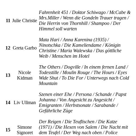
Fahrenheit 451 / Doktor Schiwago / McCabe &
Mrs.Miller / Wenn die Gondeln Trauer tragen /
11
Julie Christie
Die Herrin von Thornhill / Shampoo / Der
Himmel soll warten
Mata Hari / Anna Karenina (1935) /
Ninotschka / Die Kameliendame / Königin
12
Greta Garbo
Christine / Maria Walewska / Das göttliche
Weib / Menschen im Hotel
The Others / Dogville / In einem fernen Land /
Nicole
Todesstille / Moulin Rouge / The Hours / Eyes
13
Kidman
Wide Shut / To Die For / Unterwegs nach Cold
Mountain
Szenen einer Ehe / Persona / Schande / Papst
Johanna / Von Angesicht zu Angesicht /
14
Liv Ullman
Emigranten / Herbstsonate / Sarabande /
Gefährliche Züge
Der Reigen / Die Teuflischen / Die Katze
Simone
(1971) / Die Hexen von Salem / Die Nacht mit
15
Signoret
dem Teufel / Der Weg nach oben / Police