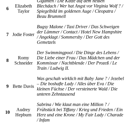
Giganten / Die Katze auf dem heißen
Elizabeth
Blechdach / Wer hat Angst vor Virginia Wolf ? /
6
Taylor
Spiegelbild im goldenen Auge / Cleopatra /
Beau Brummell
Bugsy Malone / Taxi Driver / Das Schweigen
der Lämmer / Contact / Hotel New Hampshire
7
Jodie Foster
/ Angeklagt / Sommersby / Der Gott des
Gemetzels
Der Swimmingpool / Die Dinge des Lebens /
Romy
Die Liebe einer Frau / Das Mädchen und der
8
Schneider
Kommissar / Nachtblende / Der Prozeß / Le
Train / Ludwig II.
Was geschah wirklich mit Baby Jane ? / Jezebel
– Die boshafte Lady / Alles über Eva / Die
9
Bette Davis
kleinen Füchse / Der versteinerte Wald / Die
unteren Zehntausend
Sabrina / Wie klaut man eine Million ? /
Audrey
Frühstück bei Tiffany / Krieg und Frieden / Ein
10
Hepburn
Herz und eine Krone / My Fair Lady / Charade
/ Infam