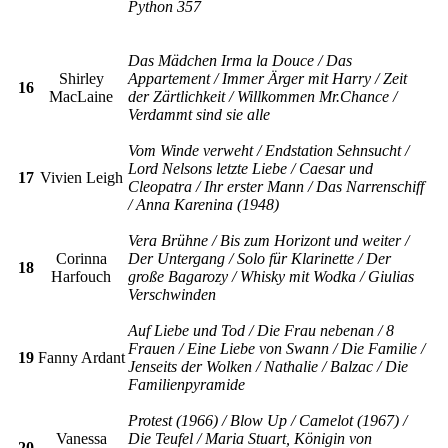
Python 357
Das Mädchen Irma la Douce / Das
Shirley
Appartement / Immer Ärger mit Harry / Zeit
16
MacLaine
der Zärtlichkeit / Willkommen Mr.Chance /
Verdammt sind sie alle
Vom Winde verweht / Endstation Sehnsucht /
Lord Nelsons letzte Liebe / Caesar und
17
Vivien Leigh
Cleopatra / Ihr erster Mann / Das Narrenschiff
/ Anna Karenina (1948)
Vera Brühne / Bis zum Horizont und weiter /
Corinna
Der Untergang / Solo für Klarinette / Der
18
Harfouch
große Bagarozy / Whisky mit Wodka / Giulias
Verschwinden
Auf Liebe und Tod / Die Frau nebenan / 8
Frauen / Eine Liebe von Swann / Die Familie /
19
Fanny Ardant
Jenseits der Wolken / Nathalie / Balzac / Die
Familienpyramide
Protest (1966) / Blow Up / Camelot (1967) /
Vanessa
Die Teufel / Maria Stuart, Königin von
20