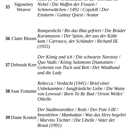
Sigourney
Nebel / Die Waffen der Frauen /
35
Weaver
Schneewittchen / 1492 / Copykill / Der
Eissturm / Galaxy Quest / Avatar
Rampenlicht / Bis das Blut gefriert / Die Brüder
Karamasow / Der Spion, der aus der Kälte
36
Claire Bloom
kam / Carrasco, der Schänder / Richard III.
(1955)
Der König und ich / Die schwarze Narzisse /
Quo Vadis / König Salomons Diamanten /
37
Deborah Kerr
Getrennt von Tisch und Bett / Der Windhund
und die Lady
Rebecca / Verdacht (1941) / Brief einer
Unbekannten / Jungfräuliche Liebe / Die Waise
38
Joan Fontaine
von Lowood / Born To Be Bad / Orson Welles’
Othello
Der Stadtneurotiker / Reds / Der Pate I-III /
Innenleben / Manhattan / Was das Herz begehrt
39
Diane Keaton
/ Marvins Töchter / Die Libelle / Vater der
Braut (1991)