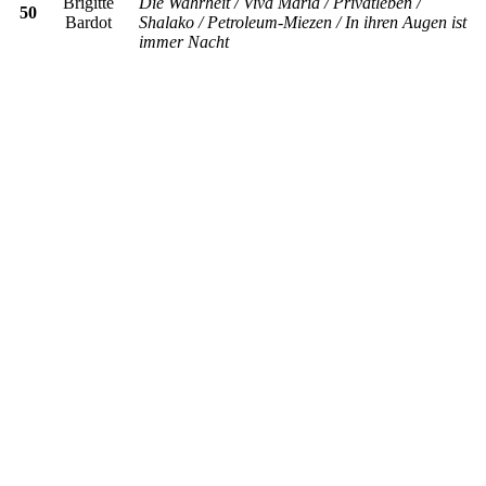
Brigitte
Die Wahrheit / Viva Maria / Privatleben /
50
Bardot
Shalako / Petroleum-Miezen / In ihren Augen ist
immer Nacht