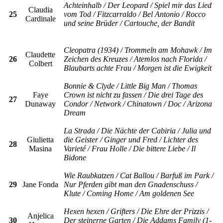
Achteinhalb / Der Leopard / Spiel mir das Lied
Claudia
25
vom Tod / Fitzcarraldo / Bel Antonio / Rocco
Cardinale
und seine Brüder / Cartouche, der Bandit
Cleopatra (1934) / Trommeln am Mohawk / Im
Claudette
26
Zeichen des Kreuzes / Atemlos nach Florida /
Colbert
Blaubarts achte Frau / Morgen ist die Ewigkeit
Bonnie & Clyde / Little Big Man / Thomas
Faye
Crown ist nicht zu fassen / Die drei Tage des
27
Dunaway
Condor / Network / Chinatown / Doc / Arizona
Dream
La Strada / Die Nächte der Cabiria / Julia und
Giulietta
die Geister / Ginger und Fred / Lichter des
28
Masina
Varieté / Frau Holle / Die bittere Liebe / Il
Bidone
Wie Raubkatzen / Cat Ballou / Barfuß im Park /
29
Jane Fonda
Nur Pferden gibt man den Gnadenschuss /
Klute / Coming Home / Am goldenen See
Hexen hexen / Grifters / Die Ehre der Prizzis /
Anjelica
30
Der steinerne Garten / Die Addams Family (1-